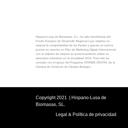
Hispano-Lusa de Biomasas, S.L. ha sido beneficiaria del
Fondo Europeo de Desarrollo Regional cuyo objetivo es
mejorar la competitividad de las Pymes y gracias al cual ha
puesto en marcha un Plan de Marketing Digital Internacional
con el objetivo de mejorar su posicionamiento online en
mercados exteriores en la anualidad 2023. Para ello ha
contado con el apoyo del Programa XPANDE DIGITAL de la
Cámara de Comercio de Cámara Badajoz.
Copyright 2021 | Hispano-Lusa de
Biomasas, SL.
Legal & Política de privacidad