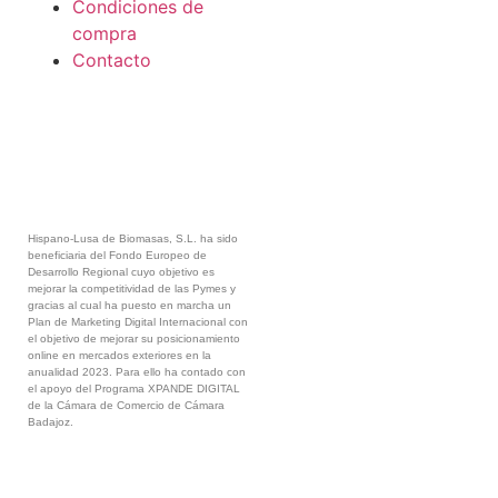
Condiciones de
compra
Contacto
Hispano-Lusa de Biomasas, S.L. ha sido
beneficiaria del Fondo Europeo de
Desarrollo Regional cuyo objetivo es
mejorar la competitividad de las Pymes y
gracias al cual ha puesto en marcha un
Plan de Marketing Digital Internacional con
el objetivo de mejorar su posicionamiento
online en mercados exteriores en la
anualidad 2023. Para ello ha contado con
el apoyo del Programa XPANDE DIGITAL
de la Cámara de Comercio de Cámara
Badajoz.