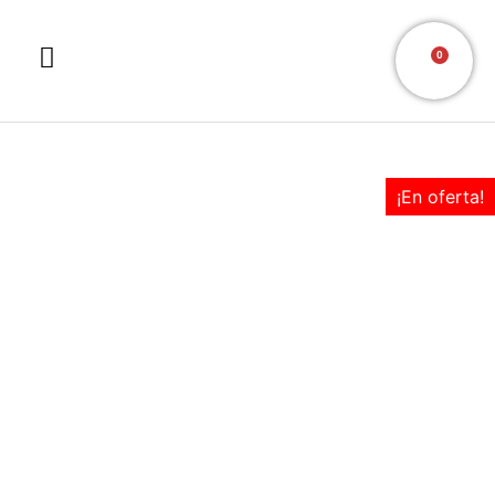
0
¡En oferta!