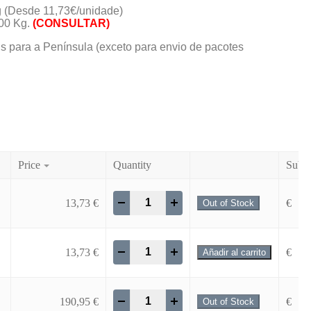
 (Desde 11,73€/unidade)
900 Kg.
(CONSULTAR)
tis para a Península (exceto para envio de pacotes
Price
Quantity
SubTo
-
+
13,73
€
€
Out of Stock
-
+
13,73
€
€
Añadir al carrito
-
+
190,95
€
€
Out of Stock