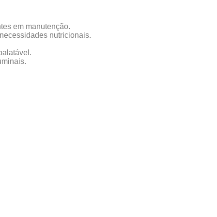
ntes em manutenção.
 necessidades nutricionais.
alatável.
uminais.