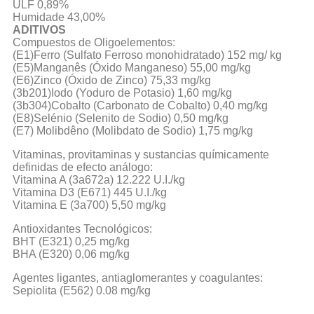
ULF 0,89%
Humidade 43,00%
ADITIVOS
Compuestos de Oligoelementos:
(E1)Ferro (Sulfato Ferroso monohidratado) 152 mg/ kg
(E5)Manganês (Óxido Manganeso) 55,00 mg/kg
(E6)Zinco (Óxido de Zinco) 75,33 mg/kg
(3b201)Iodo (Yoduro de Potasio) 1,60 mg/kg
(3b304)Cobalto (Carbonato de Cobalto) 0,40 mg/kg
(E8)Selénio (Selenito de Sodio) 0,50 mg/kg
(E7) Molibdêno (Molibdato de Sodio) 1,75 mg/kg
Vitaminas, provitaminas y sustancias químicamente
definidas de efecto análogo:
Vitamina A (3a672a) 12.222 U.I./kg
Vitamina D3 (E671) 445 U.I./kg
Vitamina E (3a700) 5,50 mg/kg
Antioxidantes Tecnológicos:
BHT (E321) 0,25 mg/kg
BHA (E320) 0,06 mg/kg
Agentes ligantes, antiaglomerantes y coagulantes:
Sepiolita (E562) 0.08 mg/kg