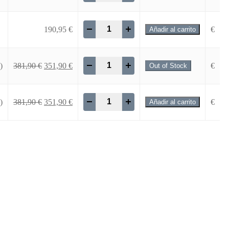
-
+
190,95
€
€
Añadir al carrito
-
+
)
381,90
€
351,90
€
€
Out of Stock
-
+
)
381,90
€
351,90
€
€
Añadir al carrito